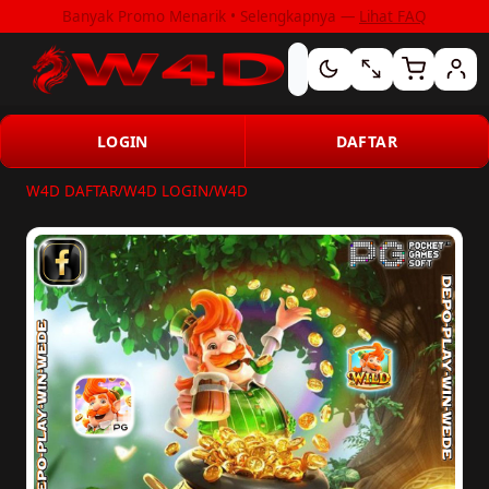
Banyak Promo Menarik • Selengkapnya —
Lihat FAQ
LOGIN
DAFTAR
W4D DAFTAR
/
W4D LOGIN
/
W4D