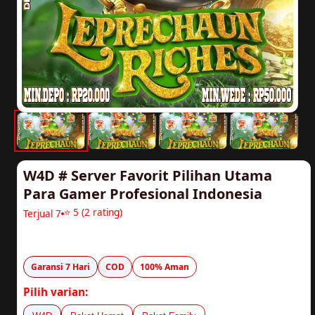
W4D # Server Favorit Pilihan Utama
Para Gamer Profesional Indonesia
⭐ 5 (2 rating)
Terjual 7
Rp20.000
Garansi 7 Hari
COD
100% Aman
Pilih varian: