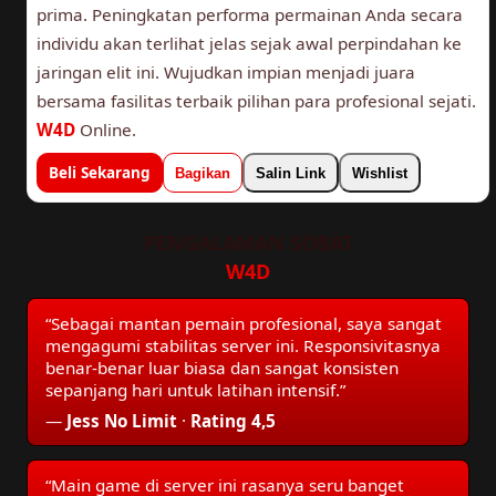
prima. Peningkatan performa permainan Anda secara
individu akan terlihat jelas sejak awal perpindahan ke
jaringan elit ini. Wujudkan impian menjadi juara
bersama fasilitas terbaik pilihan para profesional sejati.
W4D
Online.
Beli Sekarang
Bagikan
Salin Link
Wishlist
PENGALAMAN SOBAT
W4D
“Sebagai mantan pemain profesional, saya sangat
mengagumi stabilitas server ini. Responsivitasnya
benar-benar luar biasa dan sangat konsisten
sepanjang hari untuk latihan intensif.”
—
Jess No Limit
·
Rating 4,5
“Main game di server ini rasanya seru banget